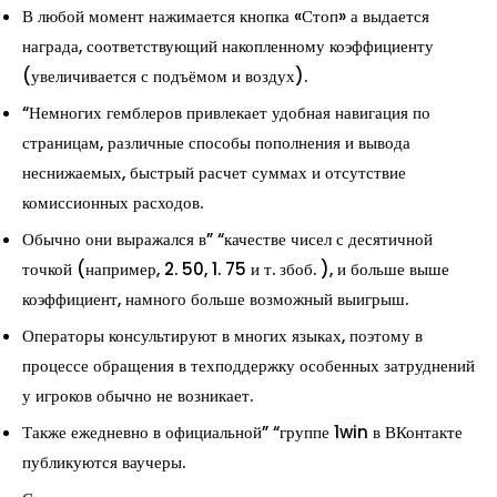
В любой момент нажимается кнопка «Стоп» а выдается
награда, соответствующий накопленному коэффициенту
(увеличивается с подъёмом и воздух).
“Немногих гемблеров привлекает удобная навигация по
страницам, различные способы пополнения и вывода
неснижаемых, быстрый расчет суммах и отсутствие
комиссионных расходов.
Обычно они выражался в” “качестве чисел с десятичной
точкой (например, 2. 50, 1. 75 и т. збоб. ), и больше выше
коэффициент, намного больше возможный выигрыш.
Операторы консультируют в многих языках, поэтому в
процессе обращения в техподдержку особенных затруднений
у игроков обычно не возникает.
Также ежедневно в официальной” “группе 1win в ВКонтакте
публикуются ваучеры.