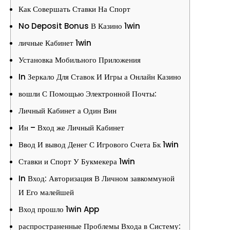
Как Совершать Ставки На Спорт
No Deposit Bonus В Казино 1win
личные Кабинет 1win
Установка Мобильного Приложения
In Зеркало Для Ставок И Игры а Онлайн Казино
вошли С Помощью Электронной Почты:
Личный Кабинет а Один Вин
Ин – Вход же Личный Кабинет
Ввод И вывод Денег С Игрового Счета Бк 1win
Ставки и Спорт У Букмекера 1win
In Вход: Авторизация В Личном завкоммуной
И Его малейшей
Вход прошло 1win App
распространенные Проблемы Входа в Систему: