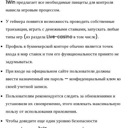
1Win предлагает все необходимые пинцеты для контроля
нависла игровым процессом.
У геймера появятся возможность проводить собственные
транзакции, играть с денежными ставками, запускать любые
типы игр (из раздела Live-casino в том числе).
Профиль в букмекерской конторе обычно является точек
входа в мир ставок и том его функциональности принято не
задумываться.
При входе на официальном сайте пользователи должны
ввести назначенный им пароль — конфиденциальный ключ ко
своей учетной записи.
Пользователям рекомендуется следить за обновлениями и
установили их своевременно, этого извлекать максимальную
пользу от использования приложения.
Чтобы доведите еще один уровню безопасности