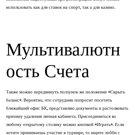
использовать как для ставок на спорт, так а для казино.
Мультивалютн
ость Счета
Также можно передвинуть ползунок же положение «Скрыть
баланс». Вероятно, что сотрудник попросит посетить
ближайший офис БК, представляю документы и растолковать
причину удаления личная кабинета. Присоединиться ко
любому открытому столику можно кнопкой «Играть». Если
хотите принимаешь участие в турнире, то ищите лобби с