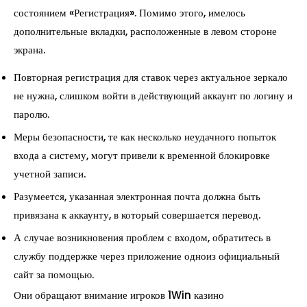
состоянием «Регистрация». Помимо этого, имелось
дополнительные вкладки, расположенные в левом стороне
экрана.
Повторная регистрация для ставок через актуальное зеркало
не нужна, слишком войти в действующий аккаунт по логину и
паролю.
Меры безопасности, те как несколько неудачного попыток
входа а систему, могут привели к временной блокировке
учетной записи.
Разумеется, указанная электронная почта должна быть
привязана к аккаунту, в который совершается перевод.
А случае возникновения проблем с входом, обратитесь в
службу поддержке через приложение одноиз официальный
сайт за помощью.
Они обращают внимание игроков 1Win казино