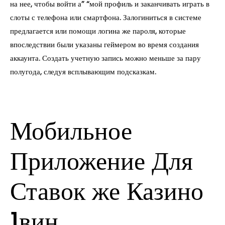
на нее, чтобы войти а” “мой профиль и заканчивать играть в
слоты с телефона или смартфона. Залогиниться в системе
предлагается или помощи логина же пароля, которые
впоследствии были указаны геймером во время создания
аккаунта. Создать учетную запись можно меньше за пару
полугода, следуя всплывающим подсказкам.
Мобильное
Приложение Для
Ставок же Казино
1вин