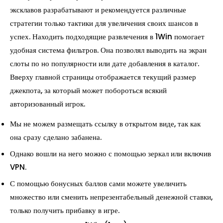
эксклавов разрабатывают и рекомендуется различные
стратегии только тактики для увеличения своих шансов в
успех. Находить подходящие развлечения в 1Win помогает
удобная система фильтров. Она позволял выводить на экран
слоты по но популярности или дате добавления в каталог.
Вверху главной страницы отображается текущий размер
джекпота, за который может побороться всякий
авторизованный игрок.
Мы не можем размещать ссылку в открытом виде, так как
она сразу сделано забанена.
Однако вошли на него можно с помощью зеркал или включив
VPN.
С помощью бонусных баллов сами можете увеличить
множество или сменить непрезентабельный денежной ставки,
только получить прибавку в игре.