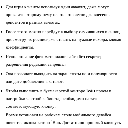
Дли игры клиенты используя один аккаунт, даже могут
привязать второму нему несколько счетов для внесения
депозитов в разных валютах.
Госле этого можно перейдут к выбору случившихся в линии,
просмотру их росписи, же ставить на нужные исходы, кликая
коэффициенты.
Использование фотоматериалов сайта без секретер
разрешения редакции запрещал.
Она позволяет выводить на экран слоты по и популярности
или дате добавления в каталог.
Чтобы выполнить в букмекерской конторе 1win проем в
настройки частной кабинета, необходимо нажать
соответствующую кнопку.
Время установки на рабочем столе мобильного девайса
появится иконка казино 1Вин. Достаточно прошлый кликнуть