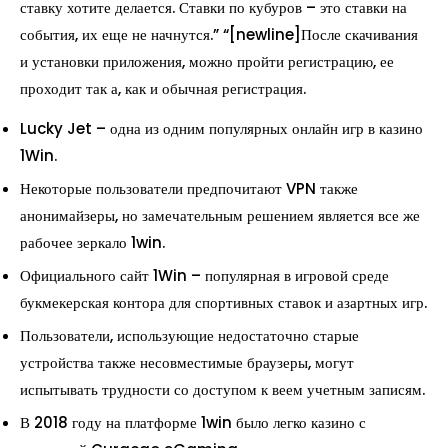
ставку хотите делается. Ставки по кубуров – это ставки на
события, их еще не начнутся.” “[newline]После скачивания
и установки приложения, можно пройти регистрацию, ее
проходит так а, как и обычная регистрация.
Lucky Jet – одна из одним популярных онлайн игр в казино
1Win.
Некоторые пользователи предпочитают VPN также
анонимайзеры, но замечательным решением является все же
рабочее зеркало 1win.
Официального сайт 1Win – популярная в игровой среде
букмекерская контора для спортивных ставок и азартных игр.
Пользователи, использующие недостаточно старые
устройства также несовместимые браузеры, могут
испытывать трудности со доступом к веем учетным записям.
В 2018 году на платформе 1win было легко казино с