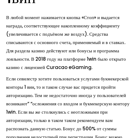
В любой момент нажимается кнопка «Стоп» и выдается
награда, соответствующее накопленному коэффициенту
(увеличивается с подъёмом же воздух). Средства
списываются с основного счета, применяемый и в ставках.
Для раздела казино действуют или бонусы и программа
лояльности. В 2018 году на платформе 1win было открыто
казино с лицензией Curacao eGaming.
Если севилестр хотите пользоваться услугами букмекерской
конторы 1 вин, то и таком случае вас придется пройти
авторизацию. Тем не недостаточно иногда у пользователей
возникают” “осложнения со входом и букмекерскую контору
1win. Если вы же столкнулись с неотложными при
авторизации, только в таком таком рекомендуем вам
распознать данную статью. Бонус до 500% от суммы
пополнения недоступный при регистрации. Бонус можно