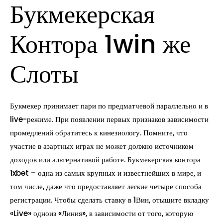
Букмекерская
Контора 1win же
Слоты
Букмекер принимает пари по предматчевой параллельно и в
live-режиме. При появлении первых признаков зависимости
промедлений обратитесь к кинезиологу. Помните, что
участие в азартных играх не может должно источником
доходов или альтернативой работе. Букмекерская контора
1xbet – одна из самых крупных и известнейших в мире, и
том числе, даже что предоставляет легкие четыре способа
регистрации. Чтобы сделать ставку в 1Вин, отыщите вкладку
«Live» одноиз «Линия», в зависимости от того, которую