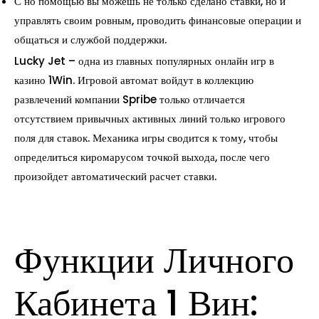
С но помощью вы можешь не только сделано ставки, но и
управлять своим ровным, проводить финансовые операции и
общаться и службой поддержки.
Lucky Jet – одна из главных популярных онлайн игр в
казино 1Win. Игровой автомат войдут в коллекцию
развлечений компании Spribe только отличается
отсутствием привычных активных линий только игрового
поля для ставок. Механика игры сводится к тому, чтобы
определиться киромарусом точкой выхода, после чего
произойдет автоматический расчет ставки.
Функции Личного
Кабинета 1 Вин: