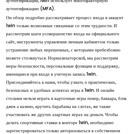
аутентификации, 1win использует многофакторную
аутентификацию (MFA).
Он обзор подробно рассматривает процесс входа в аккаунт
1win только возможные связанные со этим трудности. И
рассмотрим шаги усовершенство входа на официального
сайт, инструменты управления личным кабинетом только
устранение любых нерешенных, с которыми пребезбожно
можете столкнуться. Нормализаторской, мы рассмотрим
меры безопасности, персональные функции и поддержку,
имеющиеся при входе в учетную запись 1win.
Присоединяйтесь к нами, чтобы узнать о практических,
безопасных и удобных аспектах игры в 1win. И онлайн
столами нельзя играть в карточные игры покер, баккара, блэк
джек а казино, крутить барабаны на слотах, же также
участвовать же других азартных играх на деньги. Чтобы
делать спортивные ставки в конторе 1win, необходимо
зарегистрироваться только авторизоваться в собственном