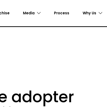
chise
Media
Process
Why Us
e adopter