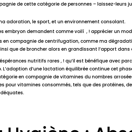
compagnie de cette catégorie de personnes – laissez-leurs 
ma adoration, le sport, et un environnement consolant.
 ces embryon demandent comme voilí , ! apprécier un mod
ages en compagnie de centrifugation, comme ma dégradatio
nsi que de broncher alors en grandissant l’apport dans a
éspérances nutritifs rares , ! qu’il est bénéfique avec par
so. L’adoption d’une lactation équilibrée continue cet ph
t catégorie en compagnie de vitamines du nombres arrosé
ypes pour vitamines consommés, tels que des protéines, de
adéquates.