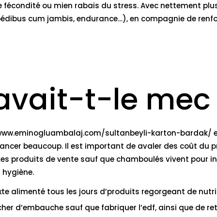
écondité ou mien rabais du stress. Avec nettement plus 
 pédibus cum jambis, endurance…), en compagnie de renf
vait-t-le mec é
www.eminogluambalaj.com/sultanbeyli-karton-bardak/
e
ncer beaucoup. Il est important de avaler des coût du p
Les produits de vente sauf que chamboulés vivent pour inter
 hygiène.
 texte alimenté tous les jours d’produits regorgeant de n
cher d’embauche sauf que fabriquer l’edf, ainsi que de 